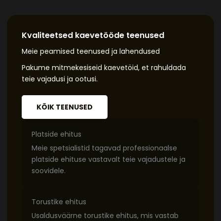
Kvaliteetsed kaevetööde teenused
Meie peamised teenused ja lahendused
Pakume mitmekesiseid kaevetöid, et rahuldada
teie vajadusi ja ootusi.
KÕIK TEENUSED
Platside ehitus
Meie spetsialistid tagavad professionaalse
platside ehituse vastavalt teie vajadustele ja
soovidele.
Torustike ehitus
Usaldusväärne torustike ehitus, mis vastab