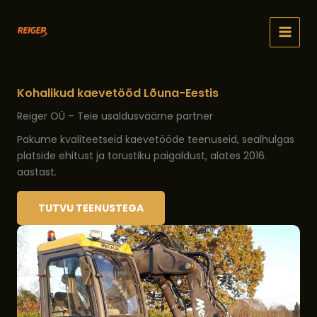
Skip
to
content
Kohalikud kaevetööd Lõuna-Eestis
Reiger OÜ – Teie usaldusväärne partner
Pakume kvaliteetseid kaevetööde teenuseid, sealhulgas
platside ehitust ja torustiku paigaldust, alates 2016.
aastast.
TUTVU TEENUSTEGA